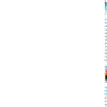
e
t
p
S
o
n
d
p
n
u
d
c
p
m
d
t
E
c
p