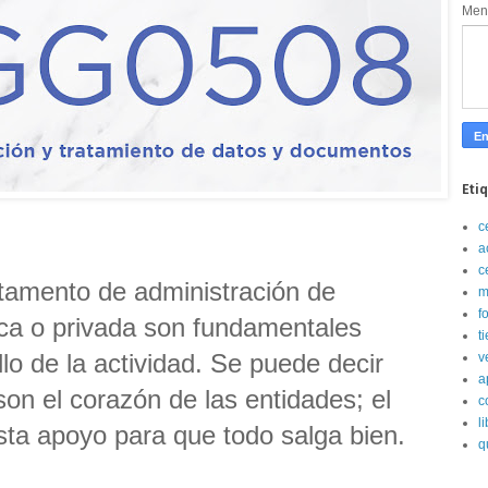
Men
Eti
c
a
c
tamento de administración de
m
f
ica o privada son fundamentales
t
llo de la actividad. Se puede decir
v
a
son el corazón de las entidades; el
c
l
ta apoyo para que todo salga bien.
q