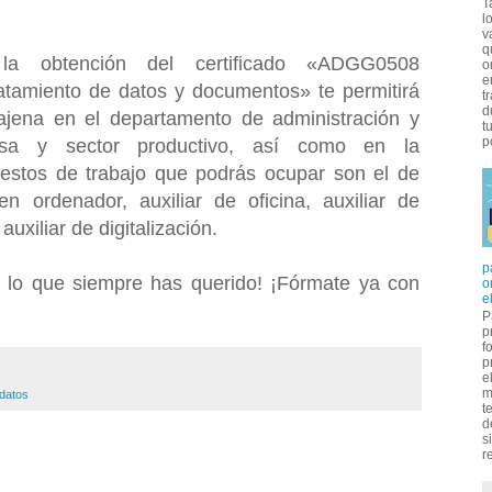
T
l
v
q
, la obtención del certificado «ADGG0508
o
e
atamiento de datos y documentos» te permitirá
t
d
ajena en el departamento de administración y
t
p
esa y sector productivo, así como en la
uestos de trabajo que podrás ocupar son el de
 ordenador, auxiliar de oficina, auxiliar de
xiliar de digitalización.
p
 lo que siempre has querido! ¡Fórmate ya con
o
e
P
p
f
p
e
m
 datos
t
d
s
r