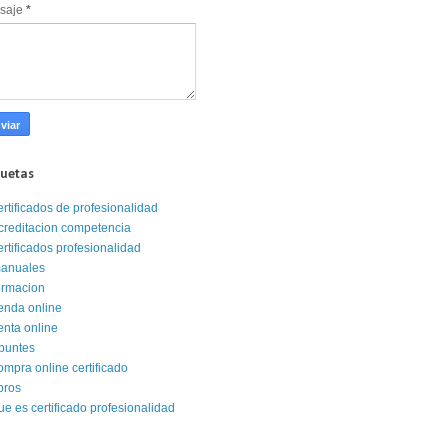
saje
*
quetas
ertificados de profesionalidad
creditacion competencia
ertificados profesionalidad
anuales
ormacion
ienda online
enta online
puntes
ompra online certificado
ibros
ue es certificado profesionalidad