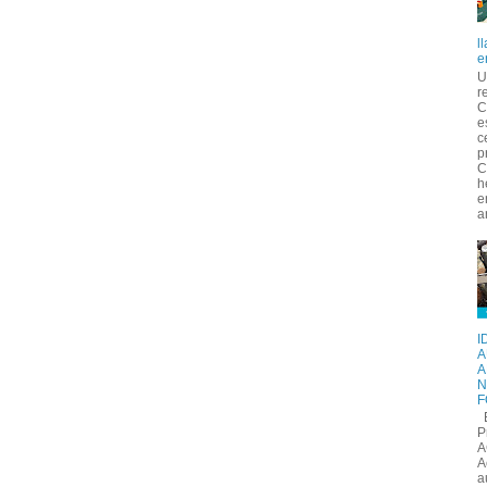
l
e
U
r
C
e
c
p
C
h
e
a
I
A
A
N
F
E
P
A
A
a