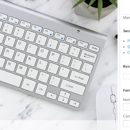
Manu
Sec
P
Q
C
Bus
For
Nom
Corr