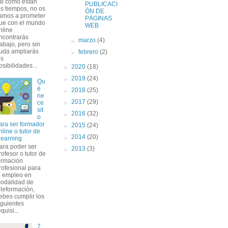
al como están
PUBLICACI
os tiempos, no os
ÓN DE
amos a prometer
PÁGINAS
ue con el mundo
WEB
nline
ncontrarás
►
marzo
(4)
rabajo, pero sin
uda ampliarás
►
febrero
(2)
us
osibilidades...
►
2020
(18)
►
2019
(24)
Qu
é
►
2018
(25)
ne
►
2017
(29)
ce
sit
►
2016
(32)
o
ara ser formador
►
2015
(24)
nline o tutor de
►
2014
(20)
learning
ara poder ser
►
2013
(3)
rofesor o tutor de
ormación
rofesional para
l empleo en
odalidad de
eleformación,
ebes cumplir los
iguientes
equisi...
7