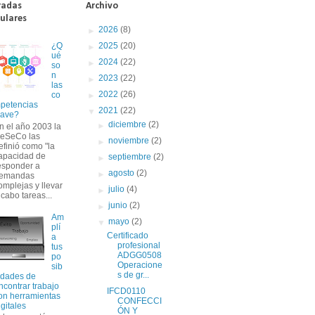
radas
Archivo
ulares
►
2026
(8)
►
2025
(20)
¿Q
ué
►
2024
(22)
so
n
►
2023
(22)
las
►
2022
(26)
co
petencias
▼
2021
(22)
lave?
►
diciembre
(2)
n el año 2003 la
eSeCo las
►
noviembre
(2)
efinió como "la
apacidad de
►
septiembre
(2)
esponder a
►
agosto
(2)
emandas
omplejas y llevar
►
julio
(4)
 cabo tareas...
►
junio
(2)
Am
▼
mayo
(2)
plí
Certificado
a
profesional
tus
ADGG0508
po
Operacione
sib
s de gr...
lidades de
ncontrar trabajo
IFCD0110
on herramientas
CONFECCI
igitales
ÓN Y