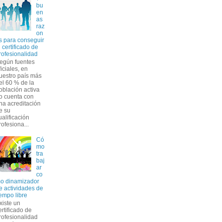
bu
en
as
raz
on
s para conseguir
u certificado de
rofesionalidad
egún fuentes
ficiales, en
uestro país más
el 60 % de la
oblación activa
o cuenta con
na acreditación
e su
ualificación
rofesiona...
Có
mo
tra
baj
ar
co
o dinamizador
e actividades de
iempo libre
xiste un
ertificado de
rofesionalidad