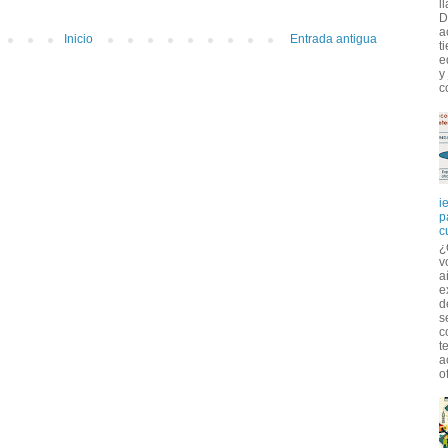
l
D
a
Inicio
Entrada antigua
t
e
y
c
i
p
c
¿
v
a
e
d
s
c
t
a
of