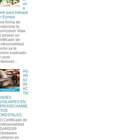
un
a
lave para trabajar
n Europa
na forma de
evalorizar tu
urrículum Vitae
s poseer un
ertificado de
rofesionalidad.
omo ya te
emos explicado
n post
nteriores...
AG
AR
02
09
AC
TIV
DADES
UXILIARES EN
PROVECHAMIE
TOS
ORESTALES
l Certificado de
rofesionalidad
GAR0209
ctividades
uxiliares en