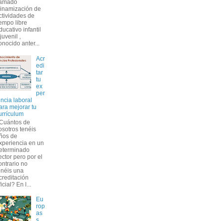
lamado
inamización de
ctividades de
iempo libre
ducativo infantil
 juvenil ,
onocido anter...
Acr
edi
tar
tu
ex
per
encia laboral
ara mejorar tu
urrículum
Cuántos de
osotros tenéis
ños de
xperiencia en un
eterminado
ector pero por el
ontrario no
enéis una
creditación
icial? En l...
Eu
rop
as
s,