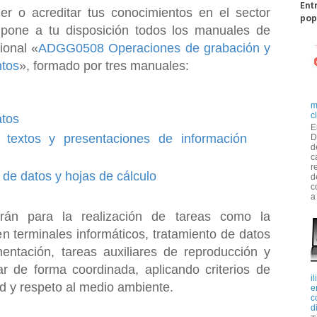
Ent
er o acreditar tus conocimientos en el sector
pop
al pone a tu disposición todos los manuales de
ional «
ADGG0508 Operaciones de grabación y
ntos
», formado por tres manuales:
m
c
tos
E
textos y presentaciones de información
D
d
c
r
de datos y hojas de cálculo
d
c
a
rán para la realización de tareas como la
en terminales informáticos, tratamiento de datos
entación, tareas auxiliares de reproducción y
r de forma coordinada, aplicando criterios de
i
ad y respeto al medio ambiente.
e
c
d