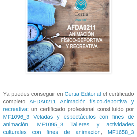
Ya puedes conseguir en
Certia Editorial
el certificado
completo
AFDA0211 Animación físico-deportiva y
recreativa
: un certificado profesional constituido por
MF1096_3 Veladas y espectáculos con fines de
animación
,
MF1095_3 Talleres y actividades
culturales con fines de animación
,
MF1658_3